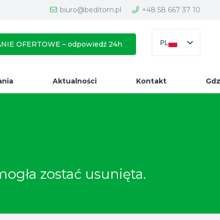
biuro@beditom.pl
+48 58 667 37 10
PL
NIE OFERTOWE – odpowiedź 24h
ania
Aktualności
Kontakt
Gdz
mogła zostać usunięta.